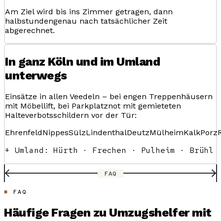
Am Ziel wird bis ins Zimmer getragen, dann
halbstundengenau nach tatsächlicher Zeit
abgerechnet.
In ganz Köln und im Umland
unterwegs
Einsätze in allen Veedeln – bei engen Treppenhäusern
mit Möbellift, bei Parkplatznot mit gemieteten
Halteverbotsschildern vor der Tür:
Ehrenfeld
Nippes
Sülz
Lindenthal
Deutz
Mülheim
Kalk
Porz
+ Umland: Hürth · Frechen · Pulheim · Brühl
FAQ
FAQ
Häufige Fragen zu Umzugshelfer mit