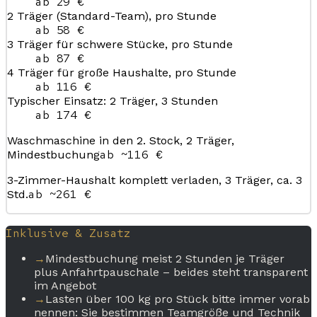
ab 29 €
2 Träger (Standard-Team), pro Stunde
ab 58 €
3 Träger für schwere Stücke, pro Stunde
ab 87 €
4 Träger für große Haushalte, pro Stunde
ab 116 €
Typischer Einsatz: 2 Träger, 3 Stunden
ab 174 €
Waschmaschine in den 2. Stock, 2 Träger,
ab ~116 €
Mindestbuchung
3-Zimmer-Haushalt komplett verladen, 3 Träger, ca. 3
ab ~261 €
Std.
Inklusive & Zusatz
→
Mindestbuchung meist 2 Stunden je Träger
plus Anfahrtpauschale – beides steht transparent
im Angebot
→
Lasten über 100 kg pro Stück bitte immer vorab
nennen: Sie bestimmen Teamgröße und Technik