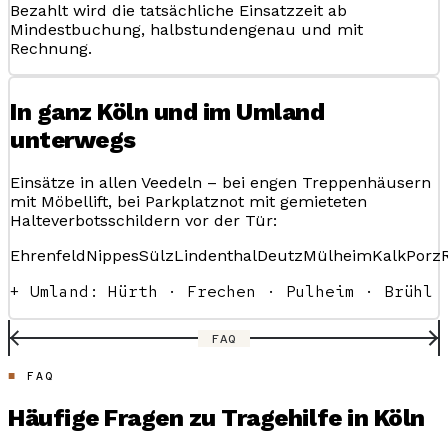
Bezahlt wird die tatsächliche Einsatzzeit ab
Mindestbuchung, halbstundengenau und mit
Rechnung.
In ganz Köln und im Umland
unterwegs
Einsätze in allen Veedeln – bei engen Treppenhäusern
mit Möbellift, bei Parkplatznot mit gemieteten
Halteverbotsschildern vor der Tür:
Ehrenfeld
Nippes
Sülz
Lindenthal
Deutz
Mülheim
Kalk
Porz
+ Umland: Hürth · Frechen · Pulheim · Brühl
FAQ
FAQ
Häufige Fragen zu Tragehilfe in Köln