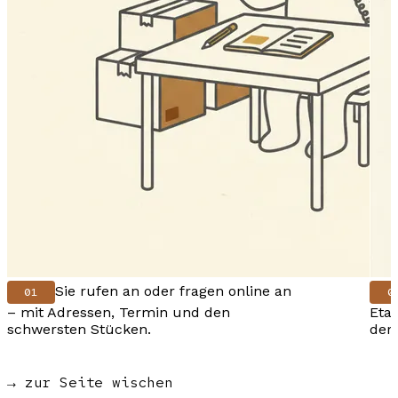
Sie rufen an oder fragen online an
01
0
– mit Adressen, Termin und den
Eta
schwersten Stücken.
der 
→ zur Seite wischen