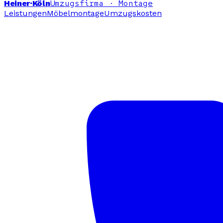
Umzugsfirma · Montage
Heiner
·Köln
Leistungen
Möbelmontage
Umzugskosten