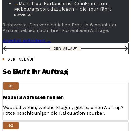
→
Mein Tipp: Kartons und Kleinkram zum
Möbeltransport dazulegen – die Tour fährt
sowieso
Richtwerte. Den verbindlichen Preis in € nennt der
Partnerbetrieb nach Ihrer kostenlosen Anfrage.
Angebot anfordern →
DER ABLAUF
DER ABLAUF
So läuft Ihr Auftrag
01
Möbel & Adressen nennen
Was soll wohin, welche Etagen, gibt es einen Aufzug?
Fotos beschleunigen die Kalkulation spürbar.
02