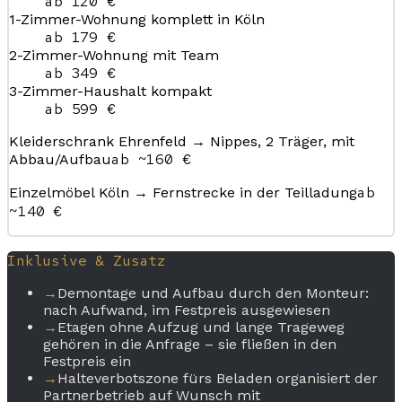
ab 120 €
1-Zimmer-Wohnung komplett in Köln
ab 179 €
2-Zimmer-Wohnung mit Team
ab 349 €
3-Zimmer-Haushalt kompakt
ab 599 €
Kleiderschrank Ehrenfeld → Nippes, 2 Träger, mit
ab ~160 €
Abbau/Aufbau
ab
Einzelmöbel Köln → Fernstrecke in der Teilladung
~140 €
Inklusive & Zusatz
→
Demontage und Aufbau durch den Monteur:
nach Aufwand, im Festpreis ausgewiesen
→
Etagen ohne Aufzug und lange Trageweg
gehören in die Anfrage – sie fließen in den
Festpreis ein
→
Halteverbotszone fürs Beladen organisiert der
Partnerbetrieb auf Wunsch mit