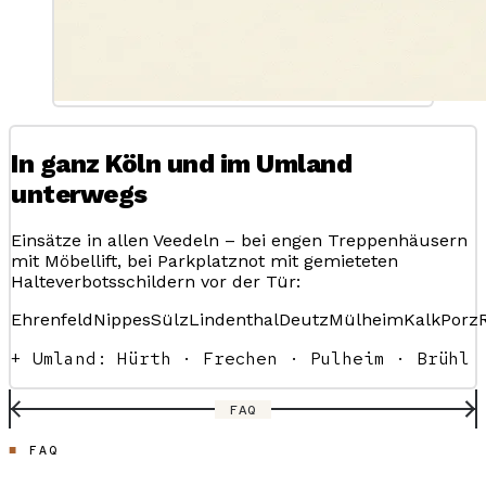
In ganz Köln und im Umland
unterwegs
Einsätze in allen Veedeln – bei engen Treppenhäusern
mit Möbellift, bei Parkplatznot mit gemieteten
Halteverbotsschildern vor der Tür:
Ehrenfeld
Nippes
Sülz
Lindenthal
Deutz
Mülheim
Kalk
Porz
+ Umland: Hürth · Frechen · Pulheim · Brühl
FAQ
FAQ