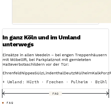
In ganz Köln und im Umland
unterwegs
Einsätze in allen Veedeln – bei engen Treppenhäusern
mit Möbellift, bei Parkplatznot mit gemieteten
Halteverbotsschildern vor der Tür:
Ehrenfeld
Nippes
Sülz
Lindenthal
Deutz
Mülheim
Kalk
Porz
+ Umland: Hürth · Frechen · Pulheim · Brühl
FAQ
FAQ