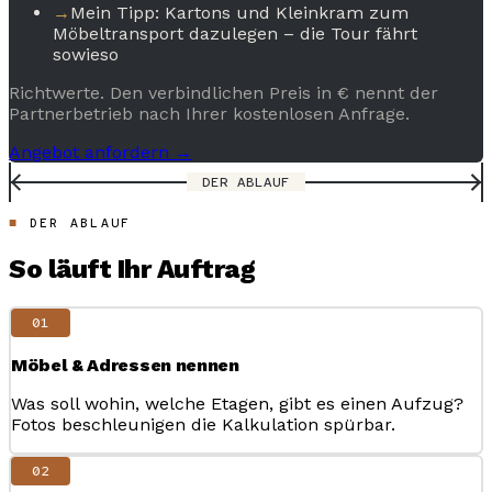
→
Mein Tipp: Kartons und Kleinkram zum
Möbeltransport dazulegen – die Tour fährt
sowieso
Richtwerte. Den verbindlichen Preis in € nennt der
Partnerbetrieb nach Ihrer kostenlosen Anfrage.
Angebot anfordern →
DER ABLAUF
DER ABLAUF
So läuft Ihr Auftrag
01
Möbel & Adressen nennen
Was soll wohin, welche Etagen, gibt es einen Aufzug?
Fotos beschleunigen die Kalkulation spürbar.
02