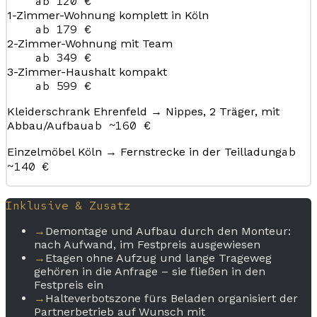
ab 120 €
1-Zimmer-Wohnung komplett in Köln
ab 179 €
2-Zimmer-Wohnung mit Team
ab 349 €
3-Zimmer-Haushalt kompakt
ab 599 €
Kleiderschrank Ehrenfeld → Nippes, 2 Träger, mit
ab ~160 €
Abbau/Aufbau
ab
Einzelmöbel Köln → Fernstrecke in der Teilladung
~140 €
Inklusive & Zusatz
→
Demontage und Aufbau durch den Monteur:
nach Aufwand, im Festpreis ausgewiesen
→
Etagen ohne Aufzug und lange Trageweg
gehören in die Anfrage – sie fließen in den
Festpreis ein
→
Halteverbotszone fürs Beladen organisiert der
Partnerbetrieb auf Wunsch mit